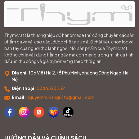
Thymcraft là thương hiệu đồ handmade thủ công chuyên các sản
phẩm da và vải cao cấp, được chế tác tỉ mỉ từ chất liệu chọn lọc và
bàn tay của người thợ lành nghề. Mỗi sản phẩm của Thymcraft
không chỉ là vật dụng hằng ngày mà còn mang trong mình cá tính,
dấu ấn thủ công và giá trị bền vững theo thời gian.
Địa chỉ:
106 Việt Hà 2, tổ Phú Minh, phường Đông Ngạc, Hà
Nội
Điện thoại:
0386523252
Email:
nguyenthuhang81tb@gmail.com
HƯỚNG DẪN VÀ CHÍNH SÁCH