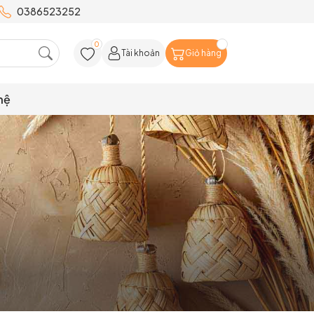
0386523252
0
Tài khoản
Giỏ hàng
hệ