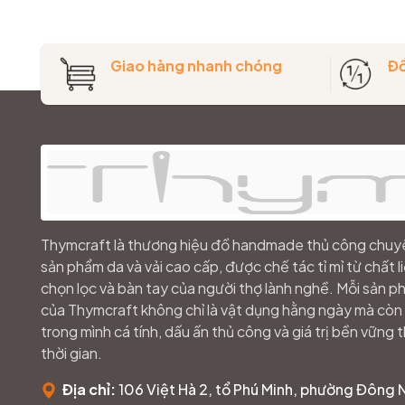
Giao hàng nhanh chóng
Đổ
Thymcraft là thương hiệu đồ handmade thủ công chuy
sản phẩm da và vải cao cấp, được chế tác tỉ mỉ từ chất l
chọn lọc và bàn tay của người thợ lành nghề. Mỗi sản 
của Thymcraft không chỉ là vật dụng hằng ngày mà cò
trong mình cá tính, dấu ấn thủ công và giá trị bền vững 
thời gian.
Địa chỉ:
106 Việt Hà 2, tổ Phú Minh, phường Đông 