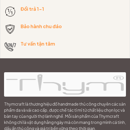
Đổi trả 1-1
Bảo hành chu đáo
Tư vấn tận tâm
Thymcraft là thương hiệu đồ handmade thủ công chuyên các sản
phẩm da và vải cao cấp, được chế tác tỉ mỉ từ chất liệu chọn lọc và
bàn tay của người thợ lành nghề. Mỗi sản phẩm của Thymcraft
không chỉ là vật dụng hằng ngày mà còn mang trong mình cá tính,
dấu ấn thủ công và giá trị bền vững theo thời gian.