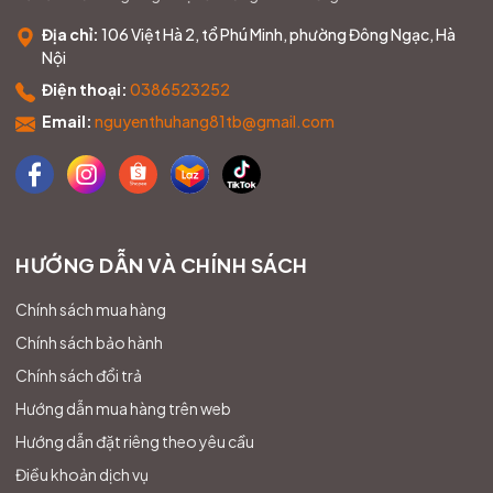
Địa chỉ:
106 Việt Hà 2, tổ Phú Minh, phường Đông Ngạc, Hà
Nội
Điện thoại:
0386523252
Email:
nguyenthuhang81tb@gmail.com
HƯỚNG DẪN VÀ CHÍNH SÁCH
Chính sách mua hàng
Chính sách bảo hành
Chính sách đổi trả
Hướng dẫn mua hàng trên web
Hướng dẫn đặt riêng theo yêu cầu
Điều khoản dịch vụ